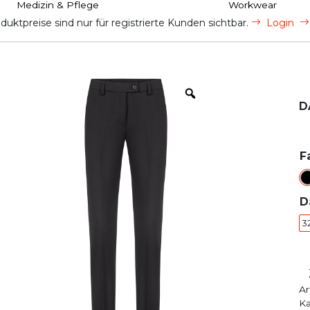
Medizin & Pflege
Workwear
uktpreise sind nur für registrierte Kunden sichtbar.
Login
D
F
D
3
Ar
Ka