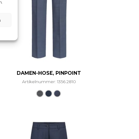
n.
n
DAMEN-HOSE, PINPOINT
Artikelnummer: 1356.2810
ere Varianten auf. Die Optionen können auf der Produ
Dieses Produkt weist mehrere Vari