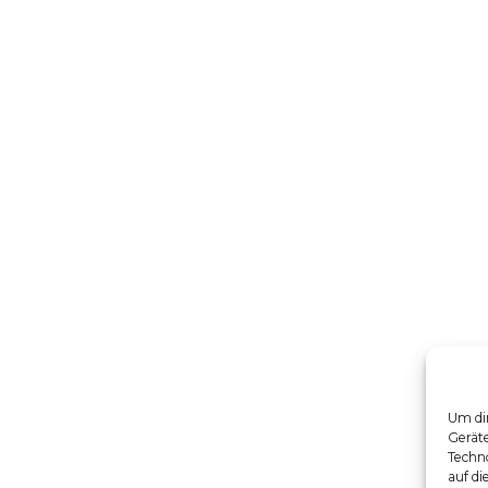
Um dir
Gerät
Techno
auf di