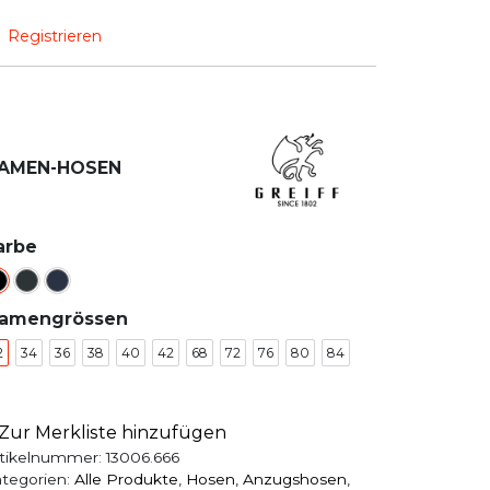
Registrieren
AMEN-HOSEN
arbe
amengrössen
2
34
36
38
40
42
68
72
76
80
84
Zur Merkliste hinzufügen
tikelnummer:
13006.666
tegorien:
Alle Produkte
,
Hosen
,
Anzugshosen
,