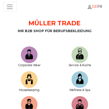
DE
FR
HAUPTNAVIGATION
MÜLLER TRADE
Zum Inhalt springen
IHR B2B SHOP FÜR BERUFSBEKLEIDUNG
Corporate Wear
Service & Küche
House­keeping
Wellness & Spa