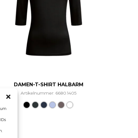
DAMEN-T-SHIRT HALBARM
Artikelnummer: 6680.1405
Dieses Produkt weist mehrere Vari
hrere Varianten auf. Die Optionen können auf der Prod
, um
 IDs
n.