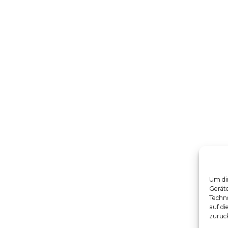
Um dir
Gerät
Techno
auf di
zurüc