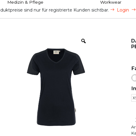
Medizin & Pflege
Workwear
uktpreise sind nur für registrierte Kunden sichtbar.
Login
D
P
F
I
X
Ar
Ka