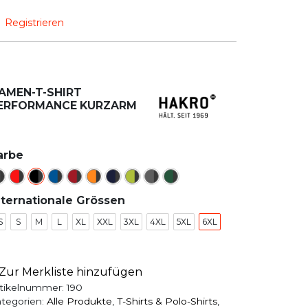
Registrieren
AMEN-T-SHIRT
ERFORMANCE KURZARM
arbe
nternationale Grössen
S
S
M
L
XL
XXL
3XL
4XL
5XL
6XL
Zur Merkliste hinzufügen
tikelnummer:
190
tegorien:
Alle Produkte
,
T-Shirts & Polo-Shirts
,