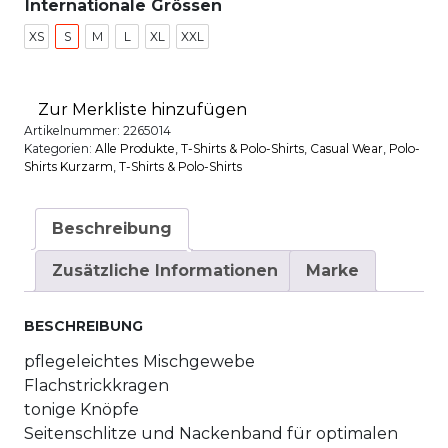
Internationale Grössen
XS
S
M
L
XL
XXL
Zur Merkliste hinzufügen
Artikelnummer:
2265014
Kategorien:
Alle Produkte
,
T-Shirts & Polo-Shirts
,
Casual Wear
,
Polo-
Shirts Kurzarm
,
T-Shirts & Polo-Shirts
Beschreibung
Zusätzliche Informationen
Marke
BESCHREIBUNG
pflegeleichtes Mischgewebe
Flachstrickkragen
tonige Knöpfe
Seitenschlitze und Nackenband für optimalen