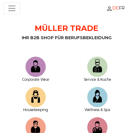
DE
FR
HAUPTNAVIGATION
MÜLLER TRADE
Zum Inhalt springen
IHR B2B SHOP FÜR BERUFSBEKLEIDUNG
Corporate Wear
Service & Küche
House­keeping
Wellness & Spa