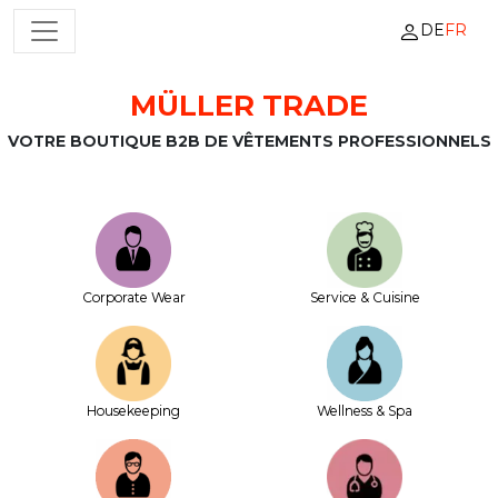
DE
FR
NAVIGATION PRINCIPALE
MÜLLER TRADE
Passer au contenu
VOTRE BOUTIQUE B2B DE VÊTEMENTS PROFESSIONNELS
Corporate Wear
Service & Cuisine
House­keeping
Wellness & Spa