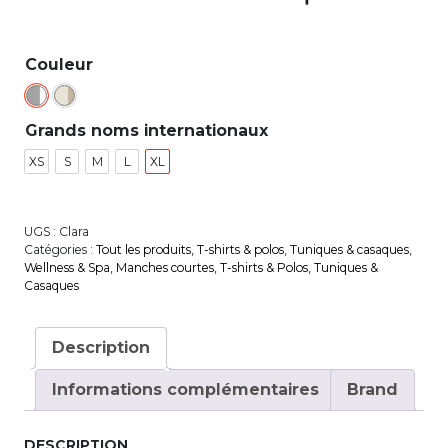
Couleur
Grands noms internationaux
XS
S
M
L
XL
UGS :
Clara
Catégories :
Tout les produits
,
T-shirts & polos
,
Tuniques & casaques
,
Wellness & Spa
,
Manches courtes
,
T-shirts & Polos
,
Tuniques &
Casaques
Description
Informations complémentaires
Brand
DESCRIPTION