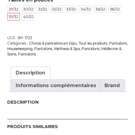
29/32
30/32
31/32
32/32
33/32
34/32
36/32
38/32
39/32
40/32
UGS :
BP-1733
Catégories :
Chinos & pantalons en tissu
,
Tout les produits
,
Pantalons
,
House­keeping
,
Pantalons
,
Wellness & Spa
,
Pantalons
,
Médecine &
Soins
,
Pantalons
Description
Informations complémentaires
Brand
DESCRIPTION
PRODUITS SIMILAIRES