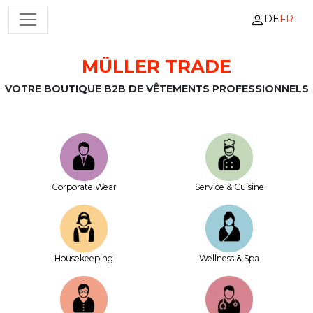
DE
FR
NAVIGATION PRINCIPALE
MÜLLER TRADE
Passer au contenu
VOTRE BOUTIQUE B2B DE VÊTEMENTS PROFESSIONNELS
Corporate Wear
Service & Cuisine
House­keeping
Wellness & Spa