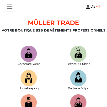
DE
FR
NAVIGATION PRINCIPALE
MÜLLER TRADE
Passer au contenu
VOTRE BOUTIQUE B2B DE VÊTEMENTS PROFESSIONNELS
Corporate Wear
Service & Cuisine
House­keeping
Wellness & Spa