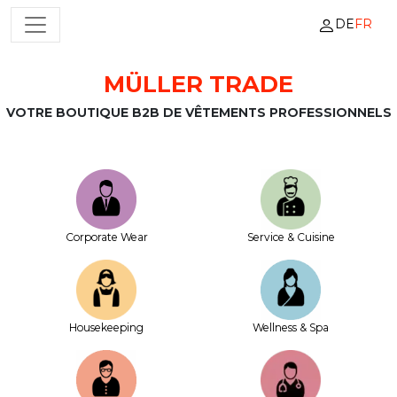
DE
FR
NAVIGATION PRINCIPALE
MÜLLER TRADE
Passer au contenu
VOTRE BOUTIQUE B2B DE VÊTEMENTS PROFESSIONNELS
Corporate Wear
Service & Cuisine
House­keeping
Wellness & Spa