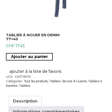
TABLIER À NOUER EN DENIM
77×40
CHF
17.45
quantité de Tablier à nouer en denim 77x40
Ajouter au panier
ajouter à la liste de favoris
UGS :
41417.6900
Catégories :
Tout les produits
,
Tabliers
,
Service & Cuisine
,
Tabliers à
bavette
,
Tabliers
Description
Informations complémentaires