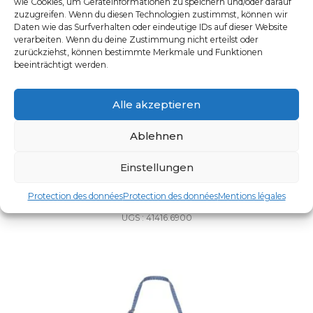
wie Cookies, um Geräteinformationen zu speichern und/oder darauf
zuzugreifen. Wenn du diesen Technologien zustimmst, können wir
Daten wie das Surfverhalten oder eindeutige IDs auf dieser Website
verarbeiten. Wenn du deine Zustimmung nicht erteilst oder
zurückziehst, können bestimmte Merkmale und Funktionen
beeinträchtigt werden.
Alle akzeptieren
Ablehnen
Einstellungen
Protection des données
Protection des données
Mentions légales
TABLIER À BAVETTE EN DENIM 77×40
UGS : 41416.6900