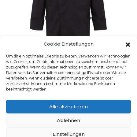
Cookie Einstellungen
Um dir ein optimales Erlebnis zu bieten, verwenden wir Technologien
wie Cookies, um Geräteinformationen zu speichern und/oder darauf
VESTE DE CUISINE POUR HOMMES RF
zuzugreifen. Wenn du diesen Technologien zustimmst, können wir
Daten wie das Surfverhalten oder eindeutige IDs auf dieser Website
UGS : 5598.6220
verarbeiten. Wenn du deine Zustimmung nicht erteilst oder
Ce produit a plusieurs varia
zurückziehst, können bestimmte Merkmale und Funktionen
beeinträchtigt werden.
Alle akzeptieren
Ablehnen
Einstellungen