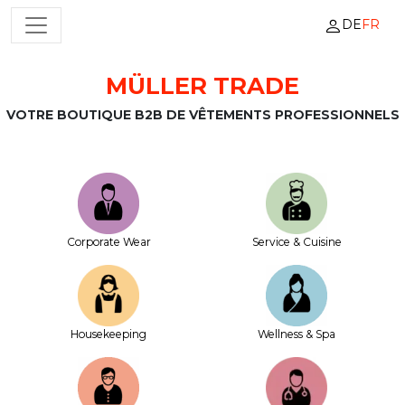
DE
FR
NAVIGATION PRINCIPALE
MÜLLER TRADE
Passer au contenu
VOTRE BOUTIQUE B2B DE VÊTEMENTS PROFESSIONNELS
Corporate Wear
Service & Cuisine
House­keeping
Wellness & Spa