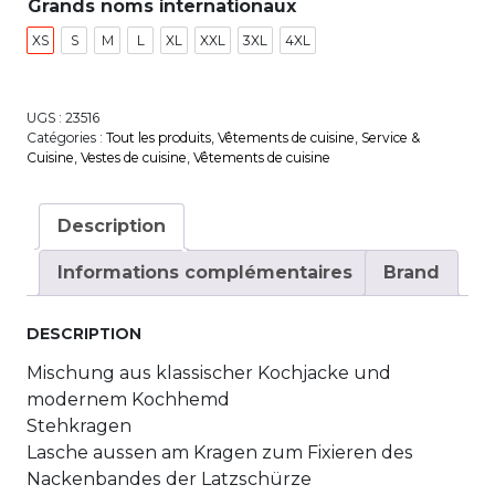
Grands noms internationaux
XS
S
M
L
XL
XXL
3XL
4XL
UGS :
23516
Catégories :
Tout les produits
,
Vêtements de cuisine
,
Service &
Cuisine
,
Vestes de cuisine
,
Vêtements de cuisine
Description
Informations complémentaires
Brand
DESCRIPTION
Mischung aus klassischer Kochjacke und
modernem Kochhemd
Stehkragen
Lasche aussen am Kragen zum Fixieren des
Nackenbandes der Latzschürze