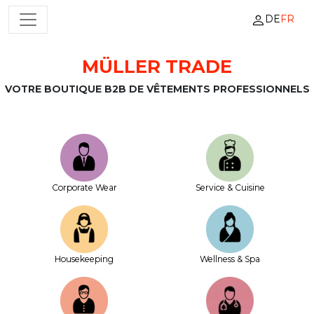
DE
FR
NAVIGATION PRINCIPALE
MÜLLER TRADE
Passer au contenu
VOTRE BOUTIQUE B2B DE VÊTEMENTS PROFESSIONNELS
Corporate Wear
Service & Cuisine
House­keeping
Wellness & Spa