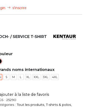
gin
s'inscrire
OCH- / SERVICE T-SHIRT
ouleur
rands noms internationaux
S
S
M
L
XL
XXL
3XL
4XL
ajouter à la liste de favoris
GS :
25290
tégories :
Tout les produits
,
T-shirts & polos
,