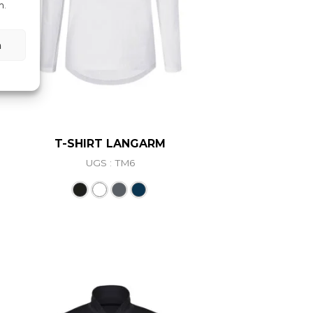
n.
n
T-SHIRT LANGARM
UGS : TM6
ations. Les options peuvent être choisies sur la page du 
Ce produit a plusieurs variations. L