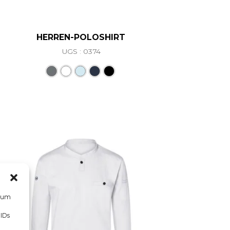
HERREN-POLOSHIRT
UGS : 0374
riations. Les options peuvent être choisies sur la page d
Ce produit a plusieurs variations. L
, um
 IDs