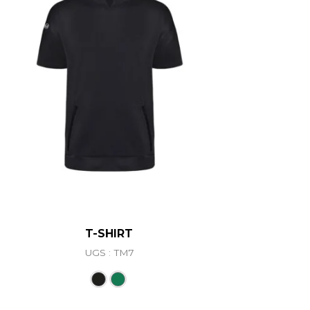
T-SHIRT
UGS : TM7
ations. Les options peuvent être choisies sur la page du 
Ce produit a plusieurs variations. L