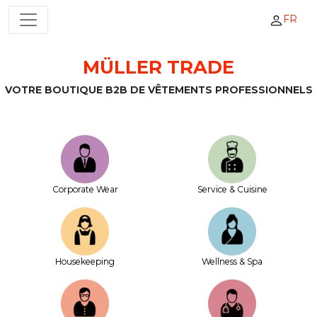
FR
NAVIGATION PRINCIPALE
MÜLLER TRADE
Passer au contenu
VOTRE BOUTIQUE B2B DE VÊTEMENTS PROFESSIONNELS
Corporate Wear
Service & Cuisine
House­keeping
Wellness & Spa