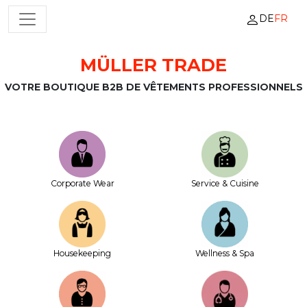
DE
FR
NAVIGATION PRINCIPALE
MÜLLER TRADE
Passer au contenu
VOTRE BOUTIQUE B2B DE VÊTEMENTS PROFESSIONNELS
Corporate Wear
Service & Cuisine
House­keeping
Wellness & Spa