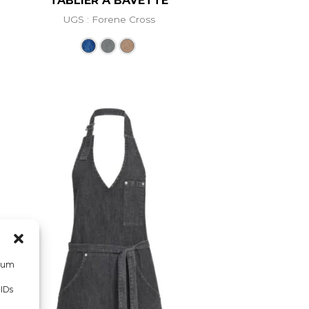
TABLIER À BAVETTE
UGS : Forene Cross
riations. Les options peuvent être choisies sur la page d
Ce produit a plusieurs variations. L
, um
 IDs