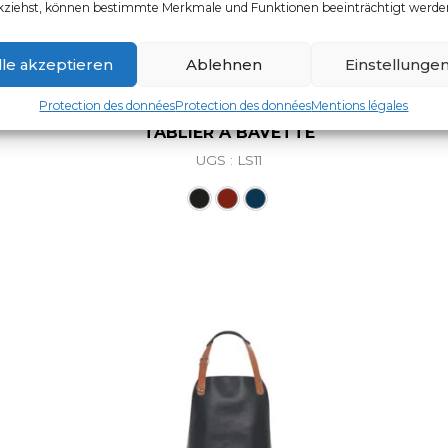
kziehst, können bestimmte Merkmale und Funktionen beeinträchtigt werde
lle akzeptieren
Ablehnen
Einstellunge
Protection des données
Protection des données
Mentions légales
TABLIER À BAVETTE
UGS : LS11
Ce produit a plusieurs vari