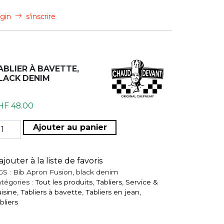
gin
s'inscrire
ABLIER À BAVETTE,
LACK DENIM
HF
48.00
antité de Tablier à bavette, black denim
Ajouter au panier
ajouter à la liste de favoris
GS :
Bib Apron Fusion, black denim
tégories :
Tout les produits
,
Tabliers
,
Service &
isine
,
Tabliers à bavette
,
Tabliers en jean
,
bliers