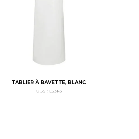
TABLIER À BAVETTE, BLANC
UGS : LS31-3
ations. Les options peuvent être choisies sur la page du 