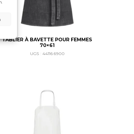
n.
n
TABLIER À BAVETTE POUR FEMMES
70×61
ations. Les options peuvent être choisies sur la page du 
UGS : 44116.6900