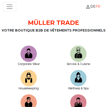
DE
FR
NAVIGATION PRINCIPALE
MÜLLER TRADE
Passer au contenu
VOTRE BOUTIQUE B2B DE VÊTEMENTS PROFESSIONNELS
Corporate Wear
Service & Cuisine
House­keeping
Wellness & Spa