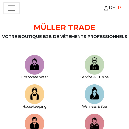
DE
FR
NAVIGATION PRINCIPALE
MÜLLER TRADE
Passer au contenu
VOTRE BOUTIQUE B2B DE VÊTEMENTS PROFESSIONNELS
Corporate Wear
Service & Cuisine
House­keeping
Wellness & Spa