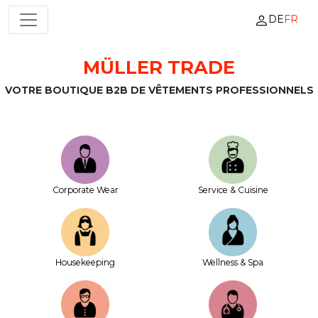
DE
FR
NAVIGATION PRINCIPALE
MÜLLER TRADE
Passer au contenu
VOTRE BOUTIQUE B2B DE VÊTEMENTS PROFESSIONNELS
Corporate Wear
Service & Cuisine
House­keeping
Wellness & Spa