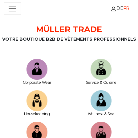
DE
FR
NAVIGATION PRINCIPALE
MÜLLER TRADE
Passer au contenu
VOTRE BOUTIQUE B2B DE VÊTEMENTS PROFESSIONNELS
Corporate Wear
Service & Cuisine
House­keeping
Wellness & Spa