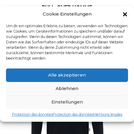
PULL-OVER HOMME
Cookie Einstellungen
UGS : 6040.5050
Ce produit a plusieurs varia
Um dir ein optimales Erlebnis zu bieten, verwenden wir Technologien
wie Cookies, um Geräteinformationen zu speichern und/oder darauf
zuzugreifen. Wenn du diesen Technologien zustimmst, können wir
Daten wie das Surfverhalten oder eindeutige IDs auf dieser Website
verarbeiten. Wenn du deine Zustimmung nicht erteilst oder
zurückziehst, können bestimmte Merkmale und Funktionen
beeinträchtigt werden.
Alle akzeptieren
Ablehnen
Einstellungen
Protection des données
Protection des données
Mentions légales