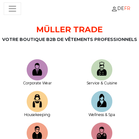
DE
FR
NAVIGATION PRINCIPALE
MÜLLER TRADE
Passer au contenu
VOTRE BOUTIQUE B2B DE VÊTEMENTS PROFESSIONNELS
Corporate Wear
Service & Cuisine
House­keeping
Wellness & Spa