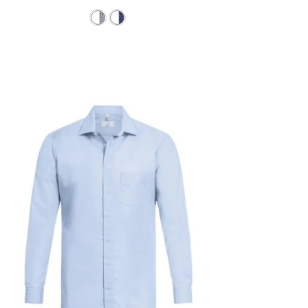
ations. Les options peuvent être choisies sur la page du 
Ce produit a plusieurs variations. L