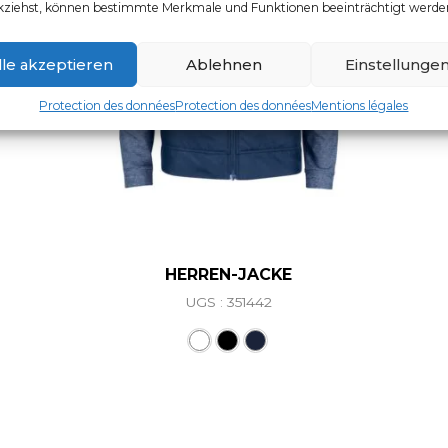
kziehst, können bestimmte Merkmale und Funktionen beeinträchtigt werde
lle akzeptieren
Ablehnen
Einstellunge
Protection des données
Protection des données
Mentions légales
HERREN-JACKE
UGS : 351442
Ce produit a plusieurs vari