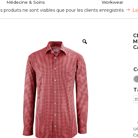
Médecine & Soins
Workwear
s produits ne sont visibles que pour les clients enregistrés.
Lo
C
M
C
C
T
3
U
Ca