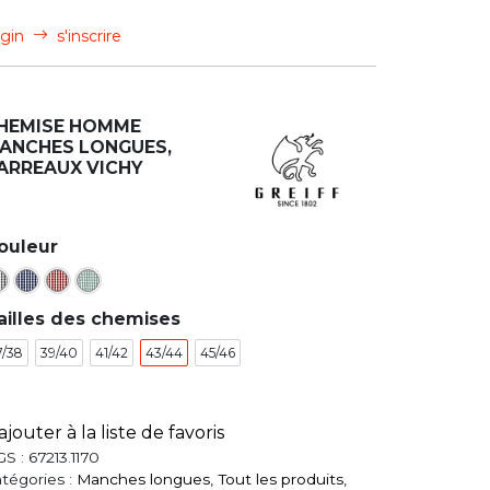
gin
s'inscrire
HEMISE HOMME
ANCHES LONGUES,
ARREAUX VICHY
ouleur
ailles des chemises
7/38
39/40
41/42
43/44
45/46
ajouter à la liste de favoris
GS :
67213.1170
tégories :
Manches longues
,
Tout les produits
,