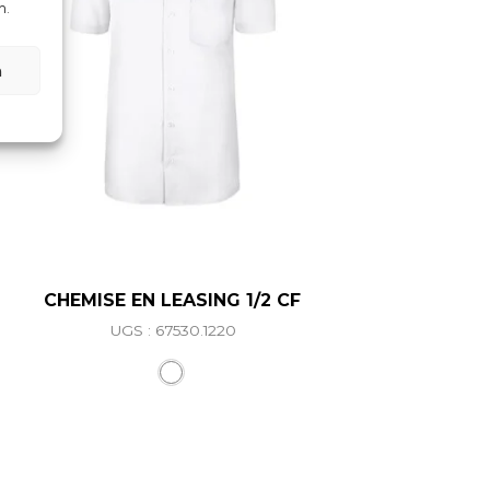
n.
n
CHEMISE EN LEASING 1/2 CF
UGS : 67530.1220
ations. Les options peuvent être choisies sur la page du 
Ce produit a plusieurs variations. L