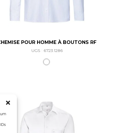
CHEMISE POUR HOMME À BOUTONS RF
UGS : 6723.1286
riations. Les options peuvent être choisies sur la page d
Ce produit a plusieurs variations. L
, um
 IDs