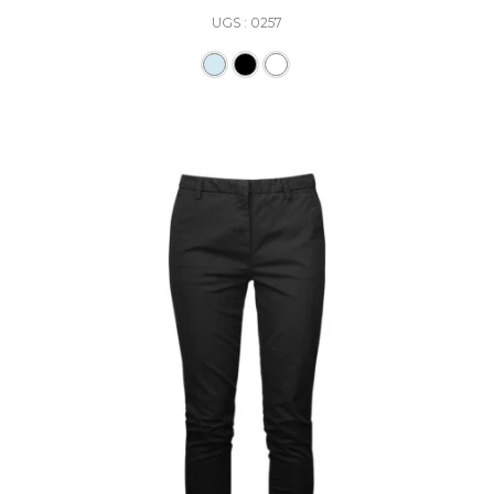
UGS : 0257
Ce produit a plusieurs varia