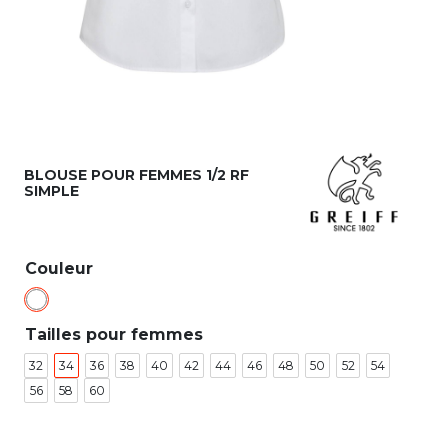
BLOUSE POUR FEMMES 1/2 RF
SIMPLE
Couleur
Tailles pour femmes
32
34
36
38
40
42
44
46
48
50
52
54
56
58
60