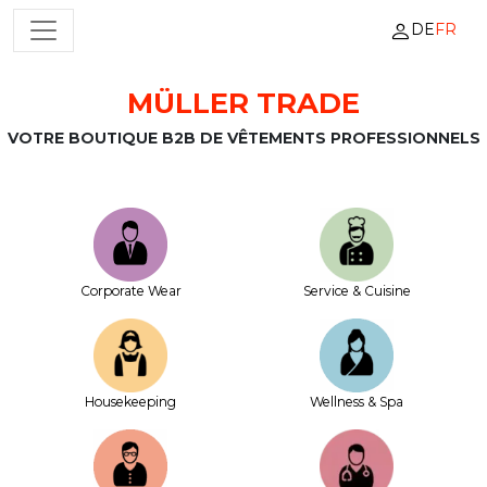
DE
FR
NAVIGATION PRINCIPALE
MÜLLER TRADE
Passer au contenu
VOTRE BOUTIQUE B2B DE VÊTEMENTS PROFESSIONNELS
Corporate Wear
Service & Cuisine
House­keeping
Wellness & Spa