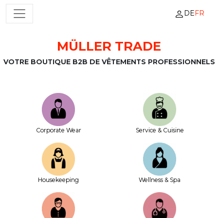
DE
FR
NAVIGATION PRINCIPALE
MÜLLER TRADE
Passer au contenu
VOTRE BOUTIQUE B2B DE VÊTEMENTS PROFESSIONNELS
Corporate Wear
Service & Cuisine
House­keeping
Wellness & Spa