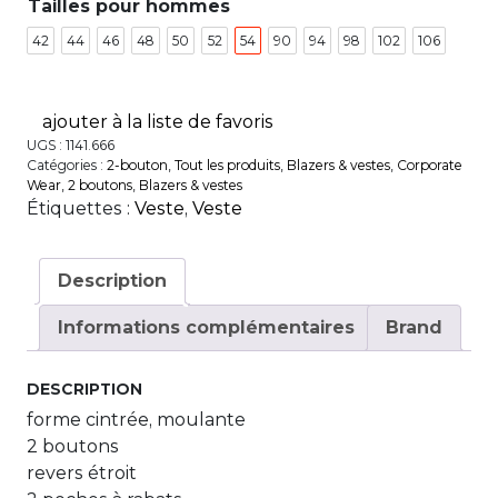
Tailles pour hommes
42
44
46
48
50
52
54
90
94
98
102
106
ajouter à la liste de favoris
UGS :
1141.666
Catégories :
2-bouton
,
Tout les produits
,
Blazers & vestes
,
Corporate
Wear
,
2 boutons
,
Blazers & vestes
Étiquettes :
Veste
,
Veste
Description
Informations complémentaires
Brand
DESCRIPTION
forme cintrée, moulante
2 boutons
revers étroit