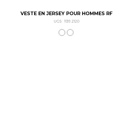
VESTE EN JERSEY POUR HOMMES RF
UGS : 1139.2120
Ce produit a plusieurs varia