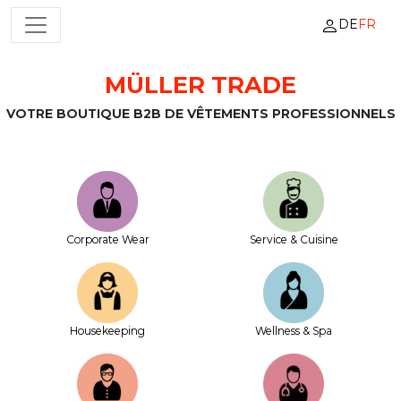
DE
FR
NAVIGATION PRINCIPALE
MÜLLER TRADE
Passer au contenu
VOTRE BOUTIQUE B2B DE VÊTEMENTS PROFESSIONNELS
Corporate Wear
Service & Cuisine
House­keeping
Wellness & Spa