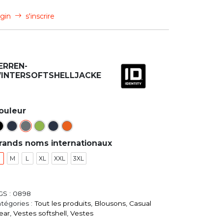
gin
s'inscrire
ERREN-
INTERSOFTSHELLJACKE
ouleur
rands noms internationaux
M
L
XL
XXL
3XL
GS :
0898
tégories :
Tout les produits
,
Blousons
,
Casual
ear
,
Vestes softshell
,
Vestes