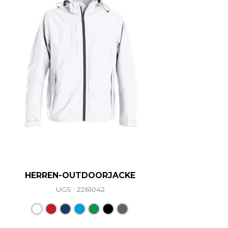
HERREN-OUTDOORJACKE
UGS : 2261042
riations. Les options peuvent être choisies sur la page d
Ce produit a plusieurs variations. L