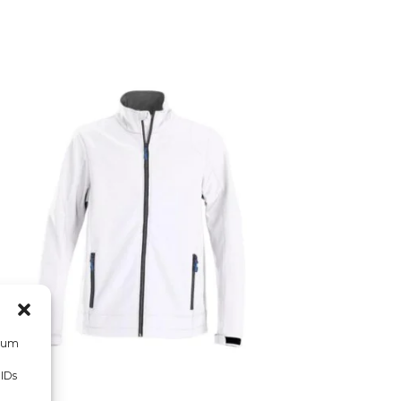
, um
 IDs