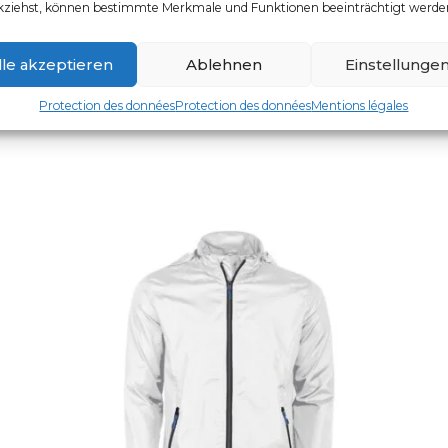
kziehst, können bestimmte Merkmale und Funktionen beeinträchtigt werde
HERREN-SOFTSHELLJACKE
UGS : 2261035
lle akzeptieren
Ablehnen
Einstellunge
Ce produit a plusieurs vari
Protection des données
Protection des données
Mentions légales