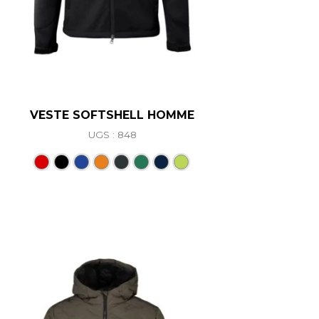
VESTE SOFTSHELL HOMME
UGS : 848
ations. Les options peuvent être choisies sur la page du 
Ce produit a plusieurs variations. L