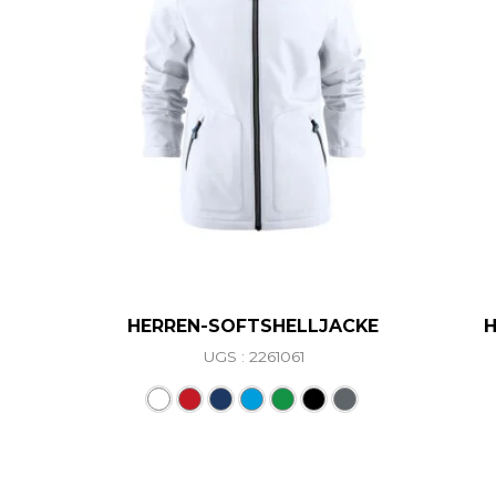
HERREN-SOFTSHELLJACKE
H
UGS : 2261061
Ce produit a plusieurs vari