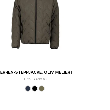
ERREN-STEPPJACKE, OLIV MELIERT
UGS : G21030
ations. Les options peuvent être choisies sur la page du 
Ce produit a plusieurs variations. Les