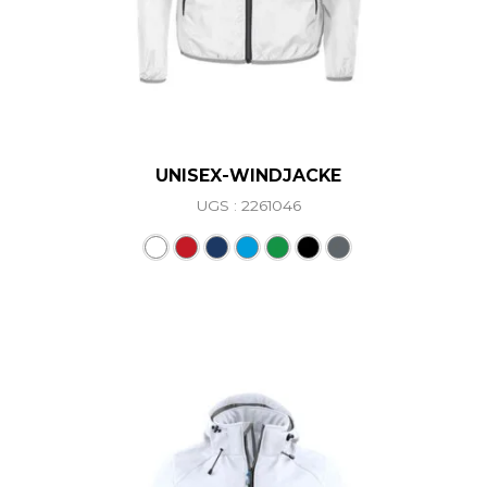
UNISEX-WINDJACKE
UGS : 2261046
Ce produit a plusieurs vari