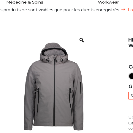
Médecine & Soins
Workwear
s produits ne sont visibles que pour les clients enregistrés.
Lo
H
W
C
G
S
U
Ca
W