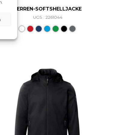
n.
HERREN-SOFTSHELLJACKE
UGS : 2261044
n
ations. Les options peuvent être choisies sur la page du 
Ce produit a plusieurs variations. L