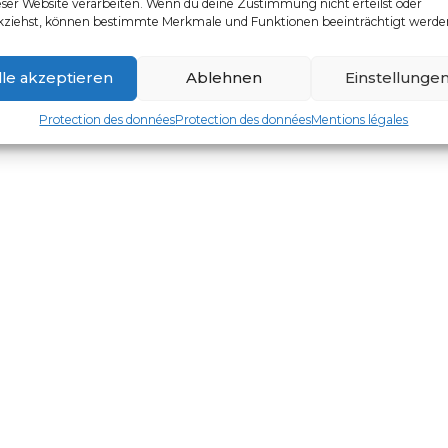
eser Website verarbeiten. Wenn du deine Zustimmung nicht erteilst oder
kziehst, können bestimmte Merkmale und Funktionen beeinträchtigt werde
lle akzeptieren
Ablehnen
Einstellunge
Protection des données
Protection des données
Mentions légales