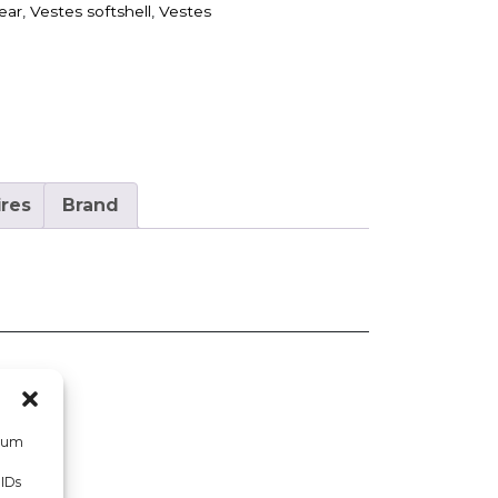
ear
,
Vestes softshell
,
Vestes
res
Brand
, um
 IDs