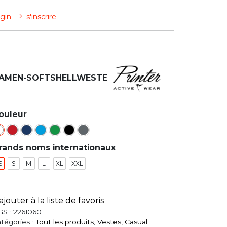
gin
s'inscrire
AMEN-SOFTSHELLWESTE
ouleur
rands noms internationaux
S
S
M
L
XL
XXL
ajouter à la liste de favoris
GS :
2261060
tégories :
Tout les produits
,
Vestes
,
Casual