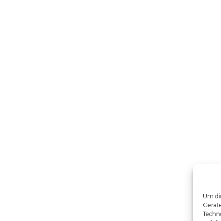
Um dir
Gerät
Techno