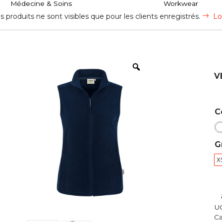
Médecine & Soins
Workwear
s produits ne sont visibles que pour les clients enregistrés.
Lo
V
C
G
X
U
Ca