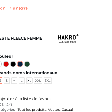
gin
s'inscrire
ESTE FLEECE FEMME
ouleur
rands noms internationaux
S
S
M
L
XL
XXL
3XL
ajouter à la liste de favoris
GS :
241
tégories :
Tout les produits
,
Vestes
,
Casual