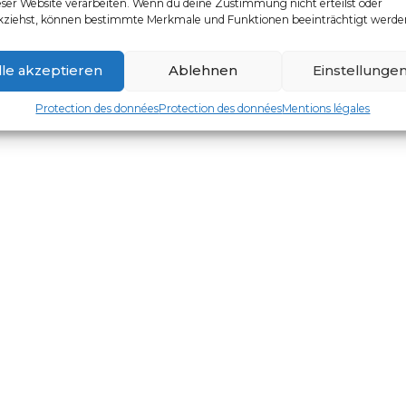
eser Website verarbeiten. Wenn du deine Zustimmung nicht erteilst oder
kziehst, können bestimmte Merkmale und Funktionen beeinträchtigt werde
PRODUITS SIMILAIRES
lle akzeptieren
Ablehnen
Einstellunge
Protection des données
Protection des données
Mentions légales