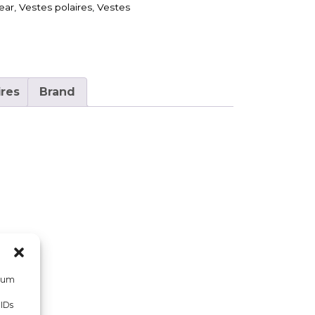
ear
,
Vestes polaires
,
Vestes
res
Brand
, um
 IDs