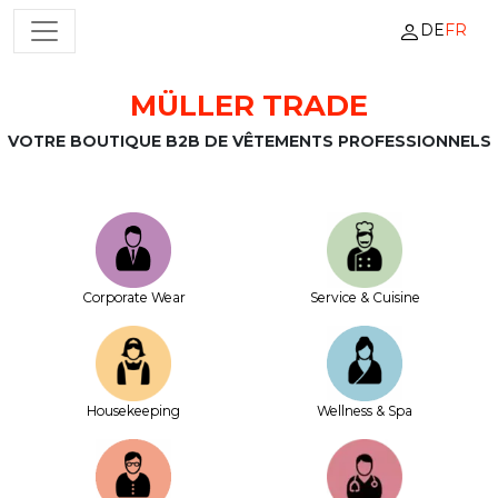
DE
FR
NAVIGATION PRINCIPALE
MÜLLER TRADE
Passer au contenu
VOTRE BOUTIQUE B2B DE VÊTEMENTS PROFESSIONNELS
Corporate Wear
Service & Cuisine
House­keeping
Wellness & Spa