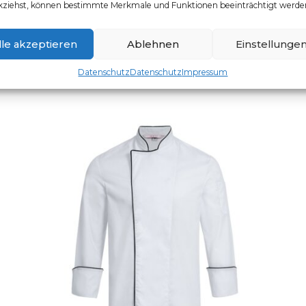
kziehst, können bestimmte Merkmale und Funktionen beeinträchtigt werde
Artikelnummer: 5321.8000
Dieses Produkt weist mehr
lle akzeptieren
Ablehnen
Einstellunge
Datenschutz
Datenschutz
Impressum