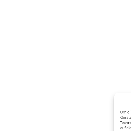
Um dir
Gerät
Techno
auf di