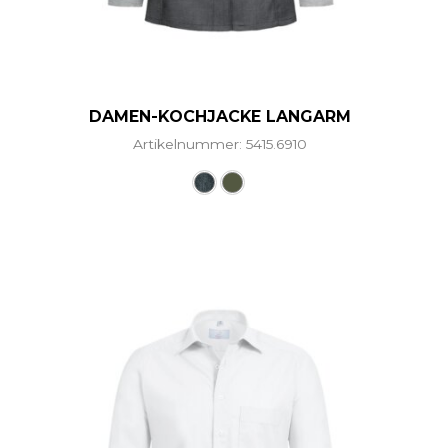
DAMEN-KOCHJACKE LANGARM
Artikelnummer: 5415.6910
ere Varianten auf. Die Optionen können auf der Produ
Dieses Produkt weist mehre