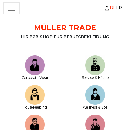
DE
FR
HAUPTNAVIGATION
MÜLLER TRADE
Zum Inhalt springen
IHR B2B SHOP FÜR BERUFSBEKLEIDUNG
Corporate Wear
Service & Küche
House­keeping
Wellness & Spa