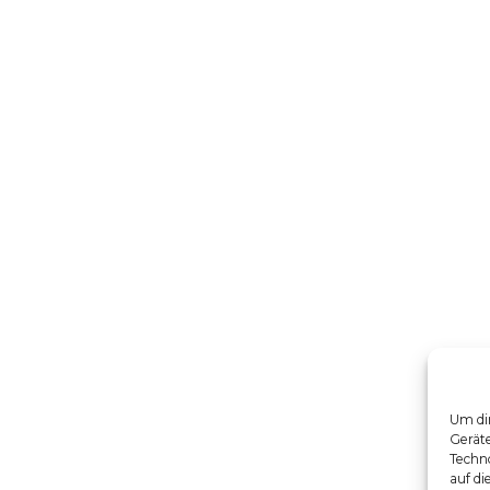
Um dir
Gerät
Techno
auf di