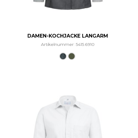
DAMEN-KOCHJACKE LANGARM
Artikelnummer: 5415.6910
ere Varianten auf. Die Optionen können auf der Produ
Dieses Produkt weist mehre