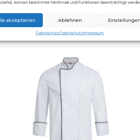
kziehst, können bestimmte Merkmale und Funktionen beeinträchtigt werde
Artikelnummer: 5321.8000
Dieses Produkt weist mehr
lle akzeptieren
Ablehnen
Einstellunge
Datenschutz
Datenschutz
Impressum