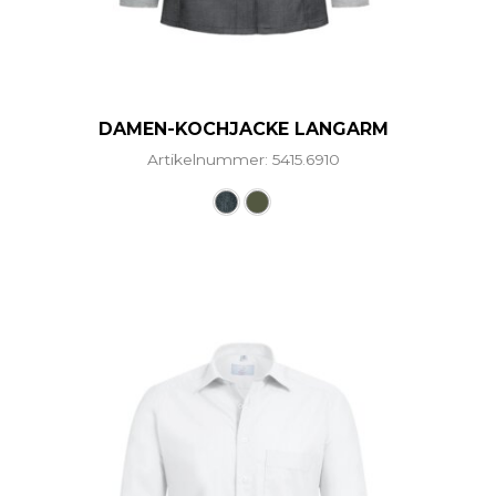
DAMEN-KOCHJACKE LANGARM
Artikelnummer: 5415.6910
ere Varianten auf. Die Optionen können auf der Produ
Dieses Produkt weist mehre