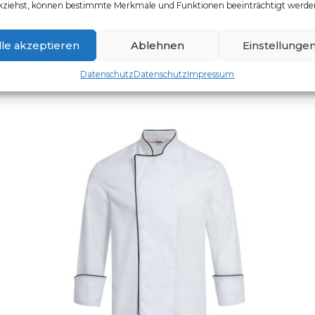
kziehst, können bestimmte Merkmale und Funktionen beeinträchtigt werde
Artikelnummer: 5321.8000
Dieses Produkt weist mehr
lle akzeptieren
Ablehnen
Einstellunge
Datenschutz
Datenschutz
Impressum