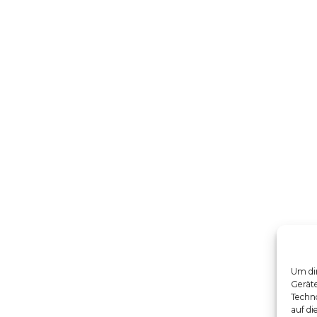
Um dir
Gerät
Techno
auf di