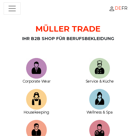
DE
FR
HAUPTNAVIGATION
MÜLLER TRADE
Zum Inhalt springen
IHR B2B SHOP FÜR BERUFSBEKLEIDUNG
Corporate Wear
Service & Küche
House­keeping
Wellness & Spa