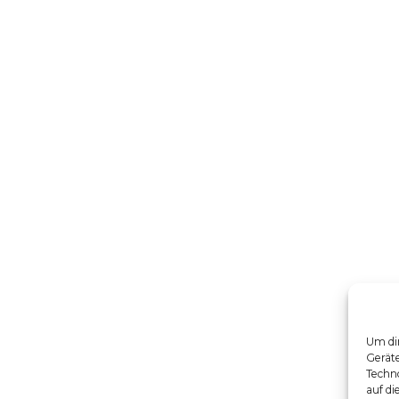
Um dir
Gerät
Techno
auf di