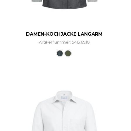
DAMEN-KOCHJACKE LANGARM
Artikelnummer: 5415.6910
ere Varianten auf. Die Optionen können auf der Produ
Dieses Produkt weist mehre