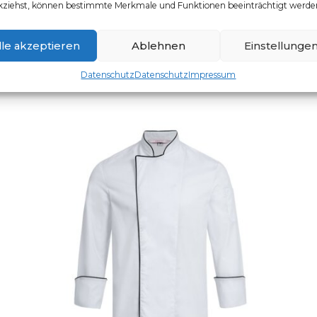
kziehst, können bestimmte Merkmale und Funktionen beeinträchtigt werde
Artikelnummer: 5321.8000
Dieses Produkt weist mehr
lle akzeptieren
Ablehnen
Einstellunge
Datenschutz
Datenschutz
Impressum