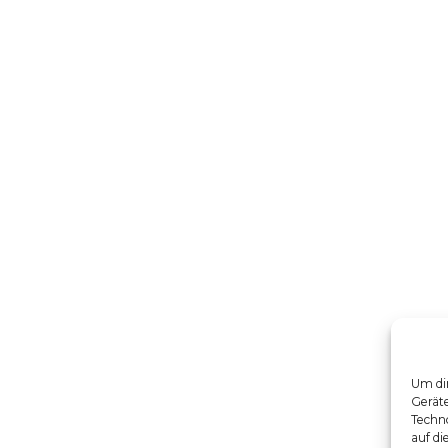
Um dir
Gerät
Techno
auf di