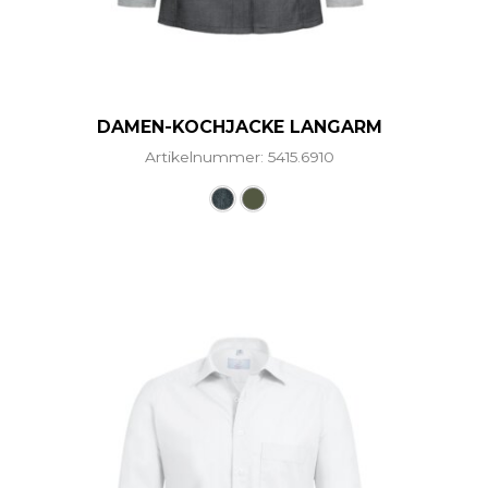
DAMEN-KOCHJACKE LANGARM
Artikelnummer: 5415.6910
ere Varianten auf. Die Optionen können auf der Produ
Dieses Produkt weist mehre