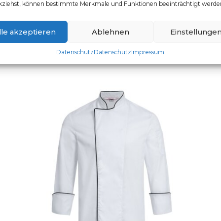
kziehst, können bestimmte Merkmale und Funktionen beeinträchtigt werde
Artikelnummer: 5321.8000
Dieses Produkt weist mehr
lle akzeptieren
Ablehnen
Einstellunge
Datenschutz
Datenschutz
Impressum