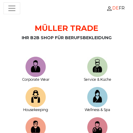
DE
FR
HAUPTNAVIGATION
MÜLLER TRADE
Zum Inhalt springen
IHR B2B SHOP FÜR BERUFSBEKLEIDUNG
Corporate Wear
Service & Küche
House­keeping
Wellness & Spa