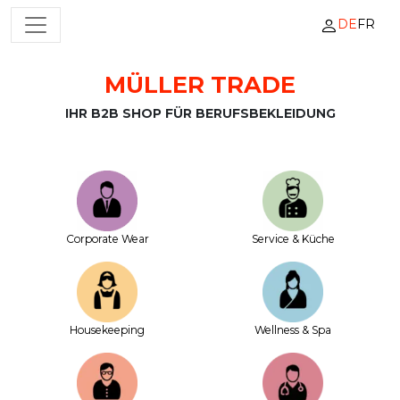
DE
FR
HAUPTNAVIGATION
MÜLLER TRADE
Zum Inhalt springen
IHR B2B SHOP FÜR BERUFSBEKLEIDUNG
Corporate Wear
Service & Küche
House­keeping
Wellness & Spa