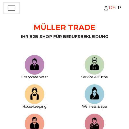
DE
FR
HAUPTNAVIGATION
MÜLLER TRADE
Zum Inhalt springen
IHR B2B SHOP FÜR BERUFSBEKLEIDUNG
Corporate Wear
Service & Küche
House­keeping
Wellness & Spa