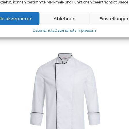
kziehst, können bestimmte Merkmale und Funktionen beeinträchtigt werde
Artikelnummer: 5321.8000
Dieses Produkt weist mehr
lle akzeptieren
Ablehnen
Einstellunge
Datenschutz
Datenschutz
Impressum