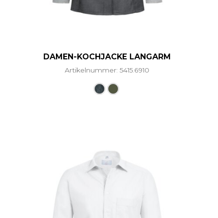
DAMEN-KOCHJACKE LANGARM
Artikelnummer: 5415.6910
ere Varianten auf. Die Optionen können auf der Produ
Dieses Produkt weist mehre