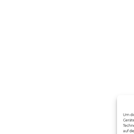
Um dir
Gerät
Techno
auf di