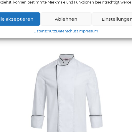
kziehst, können bestimmte Merkmale und Funktionen beeinträchtigt werde
Artikelnummer: 5321.8000
Dieses Produkt weist mehr
lle akzeptieren
Ablehnen
Einstellunge
Datenschutz
Datenschutz
Impressum