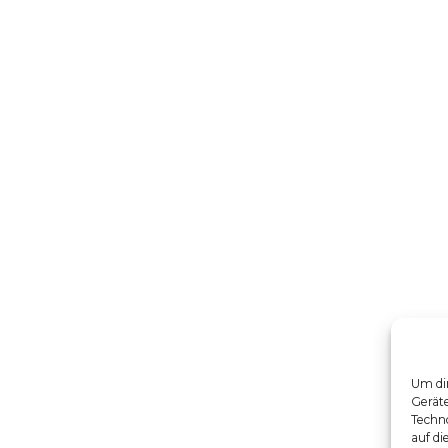
Um dir
Gerät
Techno
auf di