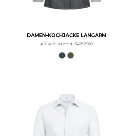
DAMEN-KOCHJACKE LANGARM
Artikelnummer: 5415.6910
ere Varianten auf. Die Optionen können auf der Produ
Dieses Produkt weist mehre