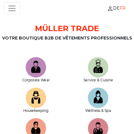
DE
FR
NAVIGATION PRINCIPALE
MÜLLER TRADE
Passer au contenu
VOTRE BOUTIQUE B2B DE VÊTEMENTS PROFESSIONNELS
Corporate Wear
Service & Cuisine
House­keeping
Wellness & Spa