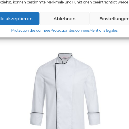
kziehst, können bestimmte Merkmale und Funktionen beeinträchtigt werde
UGS : 5321.8000
Ce produit a plusieurs vari
lle akzeptieren
Ablehnen
Einstellunge
Protection des données
Protection des données
Mentions légales