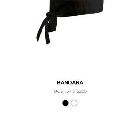
BANDANA
UGS : 5710.6220
Ce produit a plusieurs vari