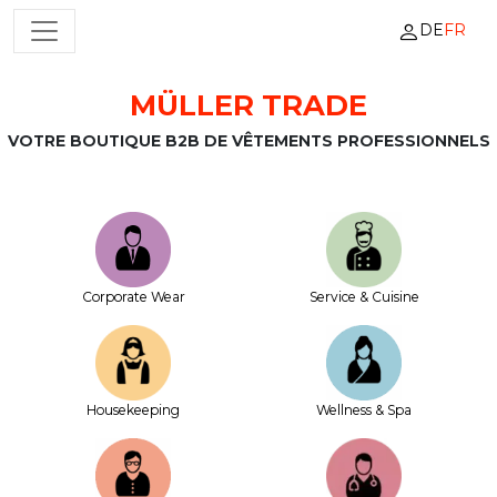
DE
FR
NAVIGATION PRINCIPALE
MÜLLER TRADE
Passer au contenu
VOTRE BOUTIQUE B2B DE VÊTEMENTS PROFESSIONNELS
Corporate Wear
Service & Cuisine
House­keeping
Wellness & Spa