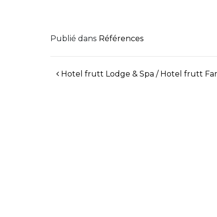
Publié dans
Références
NAVIGATION DES ARTICLES
Hotel frutt Lodge & Spa / Hotel frutt F