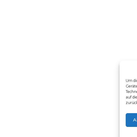
Um dir
Gerät
Techno
auf di
zurüc
A