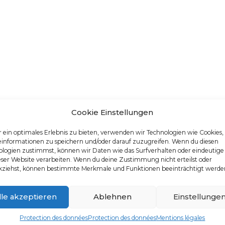
Cookie Einstellungen
 ein optimales Erlebnis zu bieten, verwenden wir Technologien wie Cookies
einformationen zu speichern und/oder darauf zuzugreifen. Wenn du diesen
logien zustimmst, können wir Daten wie das Surfverhalten oder eindeutige
eser Website verarbeiten. Wenn du deine Zustimmung nicht erteilst oder
kziehst, können bestimmte Merkmale und Funktionen beeinträchtigt werde
lle akzeptieren
Ablehnen
Einstellunge
Protection des données
Protection des données
Mentions légales