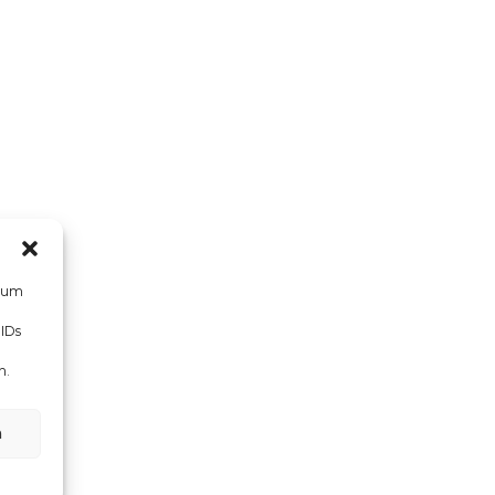
, um
 IDs
n.
n