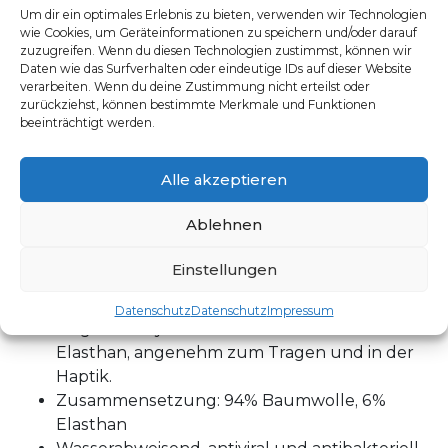
Wasserabweisend und antibakteriell
Um dir ein optimales Erlebnis zu bieten, verwenden wir Technologien
wie Cookies, um Geräteinformationen zu speichern und/oder darauf
WATER:
zuzugreifen. Wenn du diesen Technologien zustimmst, können wir
Daten wie das Surfverhalten oder eindeutige IDs auf dieser Website
Das rundgestrickte Polyamid-Gewebe
verarbeiten. Wenn du deine Zustimmung nicht erteilst oder
Ecopower sorgt mit Elasthan gemischt für
zurückziehst, können bestimmte Merkmale und Funktionen
hohen Tragekomfort und Bewegungsfreiheit
beeinträchtigt werden.
bei der Arbeit.
Zusammensetzung: 80% recyceltes
Alle akzeptieren
Polyamid, 20% Elasthan
Recyceltes und umweltverträgliches Q-
Ablehnen
Nova-Gewebe mit antibakteriellen
Eigenschaften
Einstellungen
EARTH:
Datenschutz
Datenschutz
Impressum
Single-Jersey aus Bio-Baumwolle und
Elasthan, angenehm zum Tragen und in der
Haptik.
Zusammensetzung: 94% Baumwolle, 6%
Elasthan