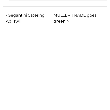
BEITRAGSNAVIGATION
Segantini Catering,
MÜLLER TRADE goes
Adliswil
green!